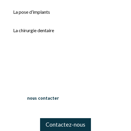
La pose d’implants
La chirurgie dentaire
CENTRE DENTAIRE DES TAMARIS
Contact
Pour un renseignement sur un
soin dentaire
esthétique
ou la pose d’un implant, n’hésitez pas
à
nous contacter
! Nous sommes à votre
disposition.
Contactez-nous